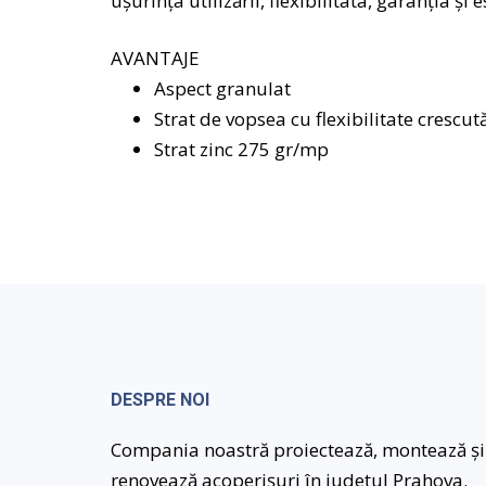
uşurinţa utilizării, flexibilitata, garanţia şi e
AVANTAJE
Aspect granulat
Strat de vopsea cu flexibilitate crescut
Strat zinc 275 gr/mp
DESPRE NOI
Compania noastră proiectează, montează și
renovează acoperișuri în județul Prahova.