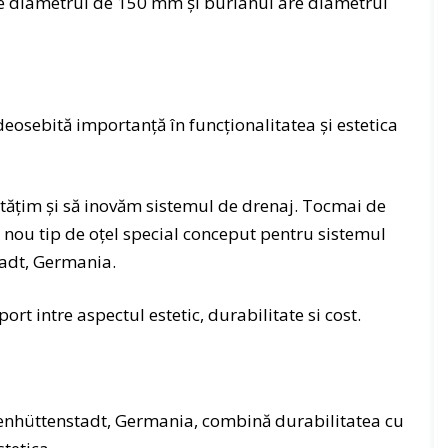
 diametrul de 150 mm şi burlanul are diametrul
r
N
v
o
i
v
c
a
i
t
deosebită importanţă în funcţionalitatea şi estetica
i
i
d
k
e
d
m
r
ăţim şi să inovăm sistemul de drenaj. Tocmai de
o
e
 nou tip de oţel special conceput pentru sistemul
n
n
tadt, Germania.
t
a
a
j
j
–
ort intre aspectul estetic, durabilitate si cost.
t
S
i
i
g
s
l
t
senhüttenstadt, Germania, combină durabilitatea cu
a
e