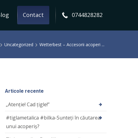
log
Contact
0744828282
Uncategorized
Wetterbest – Accesorii acoperi ...
Articole recente
„Atenție! Cad țigle!”
#tiglametalica #bilka-Sunteți în căutarea
unui acoperiș?