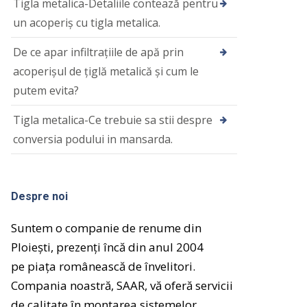
Tigla metalica-Detaliile contează pentru
un acoperiş cu tigla metalica.
De ce apar infiltrațiile de apă prin
acoperișul de țiglă metalică și cum le
putem evita?
Tigla metalica-Ce trebuie sa stii despre
conversia podului in mansarda.
Despre noi
Suntem o companie de renume din
Ploiești, prezenți încă din anul 2004
pe
piața
românească de
învelitori.
Compania noastră
, SAAR,
vă
oferă
servicii
de calitate
în
montarea sistemelor