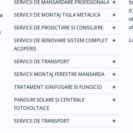
z
SERVICII DE MANSARDARE PROFESIONALA
S
n
o
0
e
ea
SERVICII DE MONTAJ TIGLA METALICA
l
o
a
N
o
SERVICII DE PROIECTARE SI CONSILIERE
t
o
a
i
v
L
SERVICII DE RENOVARE SISTEM COMPLET
i
a
ACOPERIS
s
t
i
i
SERVICII DE TRANSPORT
t
k
e
f
SERVICII MONTAJ FERESTRE MANSARDA
r
o
m
l
TRATAMENT IGNIFUGARE SI FUNGICID
o
i
i
i
PANOURI SOLARE ȘI CENTRALE
z
a
FOTOVOLTAICE
o
n
l
t
SERVICII DE TRANSPORT
a
i
t
c