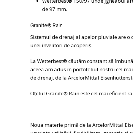
Wetterbest® 150/97 unde jgheabul are
de 97 mm.
Granite® Rain
Sistemul de drenaj al apelor pluviale are o 
unei învelitori de acoperiş.
La Wetterbest® căutăm constant să îmbunăt
aceea am adus în portofoliul nostru cel mai
de drenaj, de la ArcelorMittal Eisenhüttens
Oţelul Granite® Rain este cel mai eficient rap
Noua materie primă de la ArcelorMittal Ei