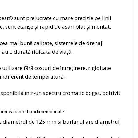
o
c
–
v
t
p
ă
st® sunt prelucrate cu mare precizie pe linii
a
r
r
r
o
e, sunt etanşe şi rapid de asamblat şi montat.
i
e
f
s
i
M
 cea mai bună calitate, sistemele de drenaj
i
l
a
i au o durată ridicata de viaţă.
c
e
n
o
ș
s
n
i
utilizare fără costuri de întreţinere, rigiditate
a
s
a
r
, indiferent de temperatură.
i
c
d
l
c
ă
ponibilă într-un spectru cromatic bogat, potrivit
i
e
r
e
s
i
r
o
ouă variante tipodimensionale:
e
r
 diametrul de 125 mm şi burlanul are diametrul
i
S
i
e