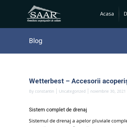
Acasa
D
Skip
to
Blog
content
Wetterbest – Accesorii acoperi
By
constantin
Uncategorized
noiembrie 30, 2021
Sistem complet de drenaj
Sistemul de drenaj a apelor pluviale comple