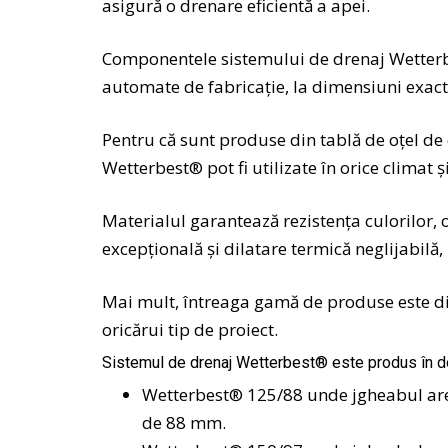
asigură o drenare eficientă a apei.
Componentele sistemului de drenaj Wetterbe
automate de fabricaţie, la dimensiuni exact
Pentru că sunt produse din tablă de oţel de
Wetterbest® pot fi utilizate în orice climat ş
Materialul garantează rezistenţa culorilor, o 
excepţională şi dilatare termică neglijabilă
Mai mult, întreaga gamă de produse este dis
oricărui tip de proiect.
Sistemul de drenaj Wetterbest® este produs în d
Wetterbest® 125/88 unde jgheabul are
de 88 mm.