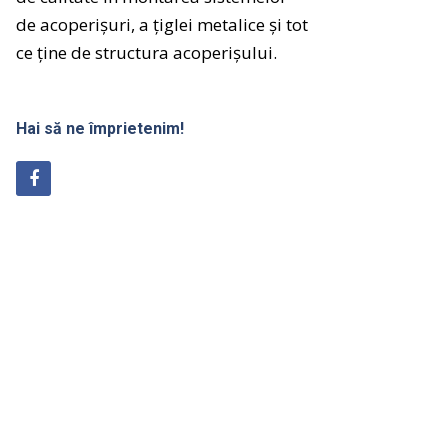
de
acoperișuri
, a
țiglei
metalice
și
tot
ce
ține
de
structura
acoperișului
.
Hai să ne împrietenim!