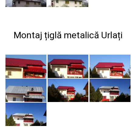
Montaj țiglă metalică Urlați