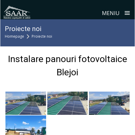
≡
MENIU
Skip
Proiecte noi
to
Homepage
Proiecte noi
content
Instalare panouri fotovoltaice
Blejoi