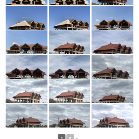
1
2
►