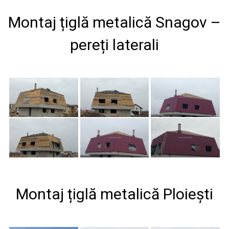
Montaj țiglă metalică Snagov –
pereți laterali
Montaj țiglă metalică Ploiești