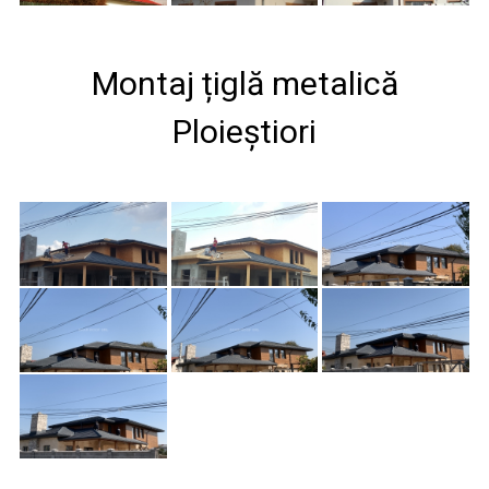
Montaj țiglă metalică
Ploieștiori