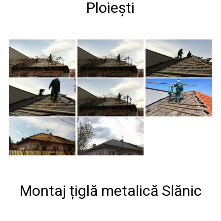
Ploiești
Montaj țiglă metalică Slănic