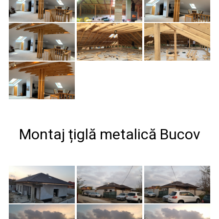
Montaj țiglă metalică Bucov