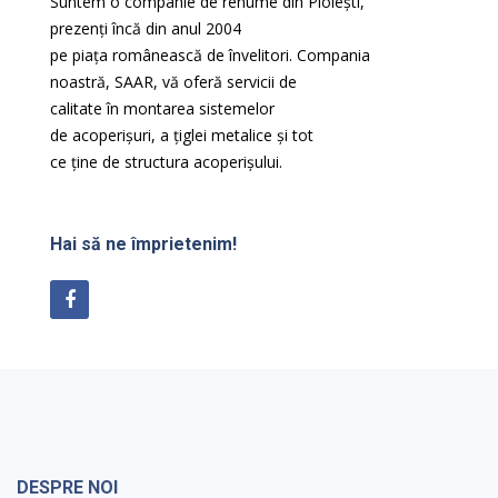
Suntem o companie de renume din Ploiești,
prezenți încă din anul 2004
pe
piața
românească de
învelitori. Compania
noastră
, SAAR,
vă
oferă
servicii de
calitate
în
montarea sistemelor
de
acoperișuri
, a
țiglei
metalice
și
tot
ce
ține
de
structura
acoperișului
.
Hai să ne împrietenim!
DESPRE NOI