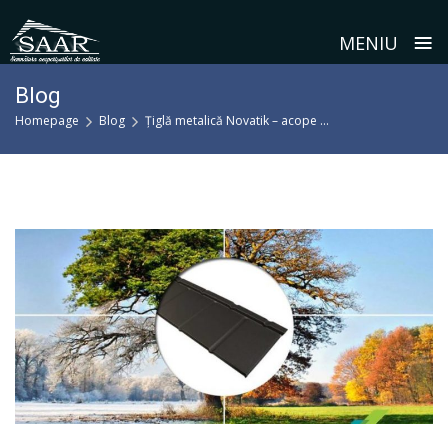
≡
MENIU
Skip
Blog
to
Homepage
Blog
Țiglă metalică Novatik – acope ...
content