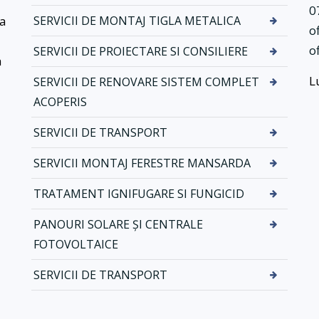
m
m
0
e
e
ea
SERVICII DE MONTAJ TIGLA METALICA
o
t
d
o
SERVICII DE PROIECTARE SI CONSILIERE
a
e
a
l
j
L
SERVICII DE RENOVARE SISTEM COMPLET
i
g
c
h
ACOPERIS
a
e
SERVICII DE TRANSPORT
a
S
b
e
SERVICII MONTAJ FERESTRE MANSARDA
u
r
r
v
TRATAMENT IGNIFUGARE SI FUNGICID
i
i
ș
PANOURI SOLARE ȘI CENTRALE
c
i
i
FOTOVOLTAICE
b
i
u
d
SERVICII DE TRANSPORT
r
e
l
i
a