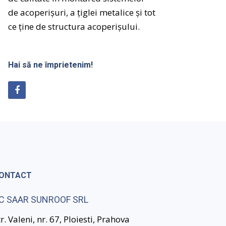
de
acoperișuri
, a
țiglei
metalice
și
tot
ce
ține
de
structura
acoperișului
.
Hai să ne împrietenim!
ONTACT
C SAAR SUNROOF SRL
tr. Valeni, nr. 67, Ploiesti, Prahova