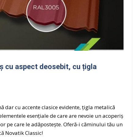
o
c
–
v
t
p
ă
a
r
r
r
o
i
e
f
s
i
M
i
l
a
c
e
n
o
ș
s
ș cu aspect deosebit, cu țigla
n
i
a
s
a
r
i
c
d
l
c
ă
i
e
r
e
s
i
ă dar cu accente clasice evidente, țigla metalică
r
o
elementele esențiale de care are nevoie un acoperiș
e
r
i
or pe care le adăpostește. Oferă-i căminului tău un
S
i
că Novatik Classic!
e