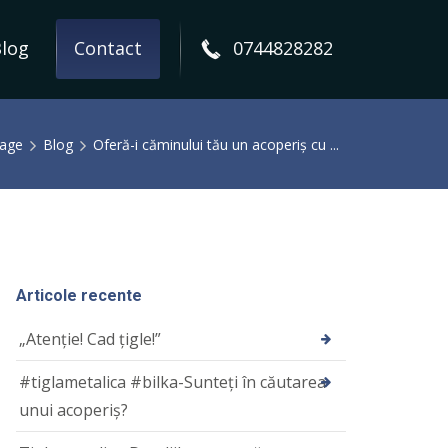
log
Contact
0744828282
age
Blog
Oferă-i căminului tău un acoperiș cu ...
Articole recente
„Atenție! Cad țigle!”
#tiglametalica #bilka-Sunteți în căutarea
unui acoperiș?