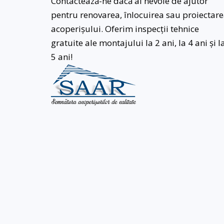
Contactează-ne dacă ai nevoie de ajutor
pentru renovarea, înlocuirea sau proiectar
acoperișului. Oferim inspecții tehnice
gratuite ale montajului la 2 ani, la 4 ani și l
5 ani!