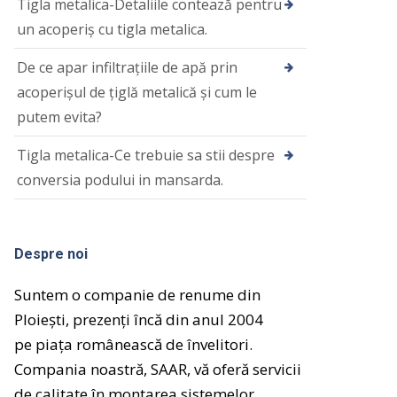
Tigla metalica-Detaliile contează pentru
un acoperiş cu tigla metalica.
De ce apar infiltrațiile de apă prin
acoperișul de țiglă metalică și cum le
putem evita?
Tigla metalica-Ce trebuie sa stii despre
conversia podului in mansarda.
Despre noi
Suntem o companie de renume din
Ploiești, prezenți încă din anul 2004
pe
piața
românească de
învelitori.
Compania noastră
, SAAR,
vă
oferă
servicii
de calitate
în
montarea sistemelor