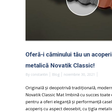
Oferă-i căminului tău un acoperi
metalică Novatik Classic!
By
constantin
Blog
noiembrie 30, 2021
Originală și deopotrivă tradițională, modern
Novatik Classic Mat îmbină cu succes toate 
pentru a oferi eleganță și performanță casel
acoperiș cu aspect deosebit, cu țigla metali