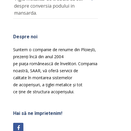
despre conversia podului in
mansarda.
Despre noi
Suntem o companie de renume din Ploiești,
prezenți încă din anul 2004
pe
piața
românească de
învelitori. Compania
noastră
, SAAR,
vă
oferă
servicii de
calitate
în
montarea sistemelor
de
acoperișuri
, a
țiglei
metalice
și
tot
ce
ține
de
structura
acoperișului
.
Hai să ne împrietenim!