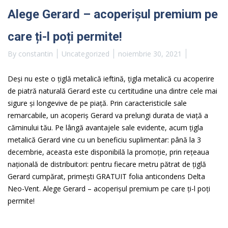
Alege Gerard – acoperișul premium pe
care ți-l poți permite!
By
constantin
Uncategorized
noiembrie 30, 2021
Deși nu este o țiglă metalică ieftină, țigla metalică cu acoperire
de piatră naturală Gerard este cu certitudine una dintre cele mai
sigure și longevive de pe piață. Prin caracteristicile sale
remarcabile, un acoperiș Gerard va prelungi durata de viață a
căminului tău. Pe lângă avantajele sale evidente, acum țigla
metalică Gerard vine cu un beneficiu suplimentar: până la 3
decembrie, aceasta este disponibilă la promoție, prin rețeaua
națională de distribuitori: pentru fiecare metru pătrat de țiglă
Gerard cumpărat, primești GRATUIT folia anticondens Delta
Neo-Vent. Alege Gerard – acoperișul premium pe care ți-l poți
permite!