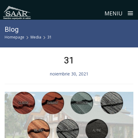
≡
MENIU
Skip
Blog
to
Homepage
Media
31
content
31
noiembrie 30, 2021