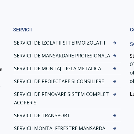
r
N
v
o
i
v
c
a
SERVICII
C
i
t
i
i
SERVICII DE IZOLATII SI TERMOIZOLATII
S
d
k
e
d
SERVICII DE MANSARDARE PROFESIONALA
S
m
r
0
o
e
ea
SERVICII DE MONTAJ TIGLA METALICA
o
n
n
t
a
o
SERVICII DE PROIECTARE SI CONSILIERE
a
a
j
L
j
–
SERVICII DE RENOVARE SISTEM COMPLET
t
S
ACOPERIS
i
i
g
s
SERVICII DE TRANSPORT
l
t
a
e
SERVICII MONTAJ FERESTRE MANSARDA