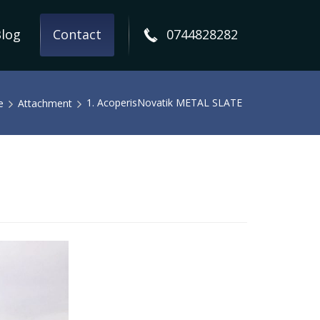
log
Contact
0744828282
1. AcoperisNovatik METAL SLATE
e
Attachment