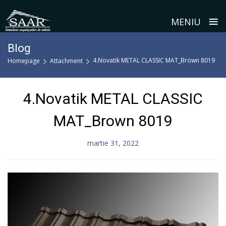
≡
MENIU
Skip
Blog
to
4.Novatik METAL CLASSIC MAT_Brown 8019
Homepage
Attachment
content
4.Novatik METAL CLASSIC
MAT_Brown 8019
martie 31, 2022