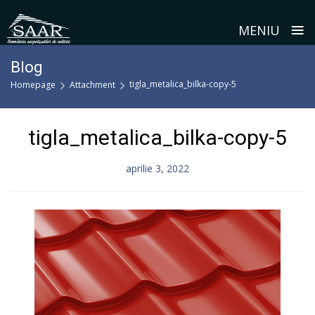
≡
MENIU
Skip
Blog
to
tigla_metalica_bilka-copy-5
Homepage
Attachment
content
tigla_metalica_bilka-copy-5
aprilie 3, 2022