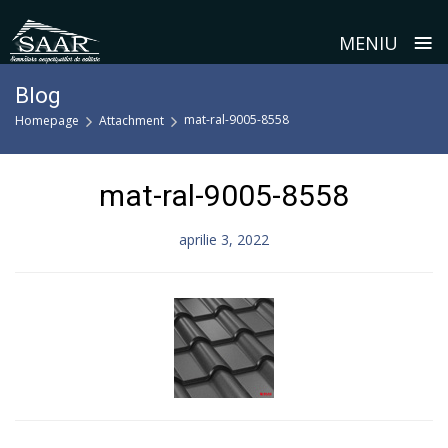
≡
MENIU
Skip
Blog
to
mat-ral-9005-8558
Homepage
Attachment
content
mat-ral-9005-8558
aprilie 3, 2022