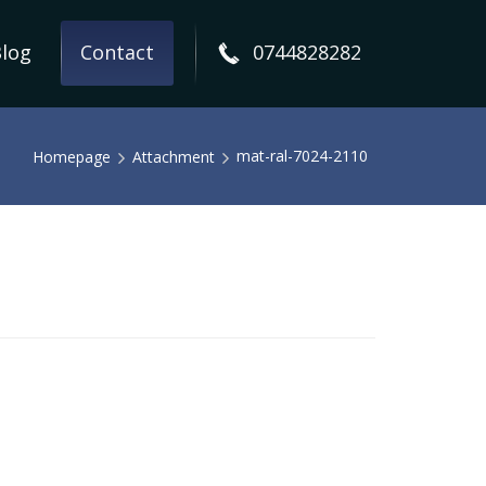
log
Contact
0744828282
mat-ral-7024-2110
Homepage
Attachment