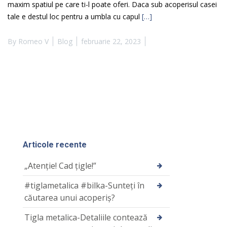
maxim spatiul pe care ti-l poate oferi. Daca sub acoperisul casei
tale e destul loc pentru a umbla cu capul
[…]
By
Romeo V
Blog
februarie 22, 2023
Articole recente
„Atenție! Cad țigle!”
#tiglametalica #bilka-Sunteți în
căutarea unui acoperiș?
Tigla metalica-Detaliile contează