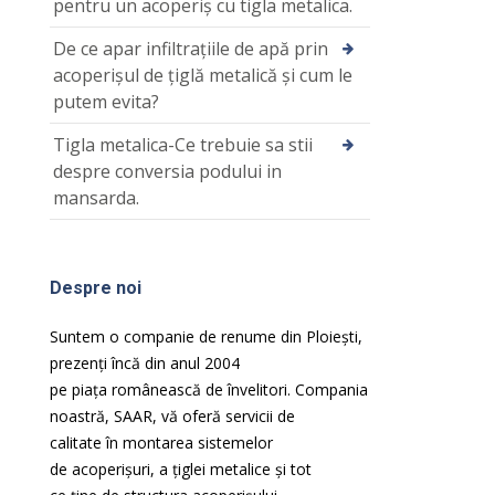
pentru un acoperiş cu tigla metalica.
De ce apar infiltrațiile de apă prin
acoperișul de țiglă metalică și cum le
putem evita?
Tigla metalica-Ce trebuie sa stii
despre conversia podului in
mansarda.
Despre noi
Suntem o companie de renume din Ploiești,
prezenți încă din anul 2004
pe
piața
românească de
învelitori. Compania
noastră
, SAAR,
vă
oferă
servicii de
calitate
în
montarea sistemelor
de
acoperișuri
, a
țiglei
metalice
și
tot