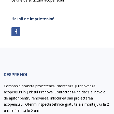
ce
ține
de
structura
acoperișului
.
Hai să ne împrietenim!
DESPRE NOI
Compania noastră proiectează, montează și renovează
acoperișuri în județul Prahova. Contactează-ne dacă ai nevoie
de ajutor pentru renovarea, înlocuirea sau proiectarea
acoperișului. Oferim inspecții tehnice gratuite ale montajului la 2
ani, la 4 ani și la 5 ani!