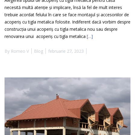
Alegerea tipului de acoperiş cu tigla metalica pentru casă
necesită multă atenţie şi implicare, însă la fel de mult interes
trebuie acordat felului în care se face montajul şi accesoriilor de
acoperiş cu tigla metalica folosite. Indiferent dacă vorbim despre
construcţia unui acoperiş cu tigla metalica nou sau despre
renovarea unui acoperiş cu tigla metalica
[…]
By
Romeo V
Blog
februarie 27, 2023