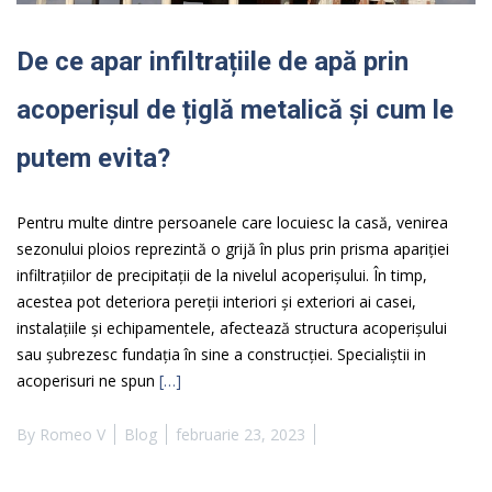
De ce apar infiltrațiile de apă prin
acoperișul de țiglă metalică și cum le
putem evita?
Pentru multe dintre persoanele care locuiesc la casă, venirea
sezonului ploios reprezintă o grijă în plus prin prisma apariției
infiltrațiilor de precipitații de la nivelul acoperișului. În timp,
acestea pot deteriora pereții interiori și exteriori ai casei,
instalațiile și echipamentele, afectează structura acoperișului
sau șubrezesc fundația în sine a construcției. Specialiștii in
acoperisuri ne spun
[…]
By
Romeo V
Blog
februarie 23, 2023