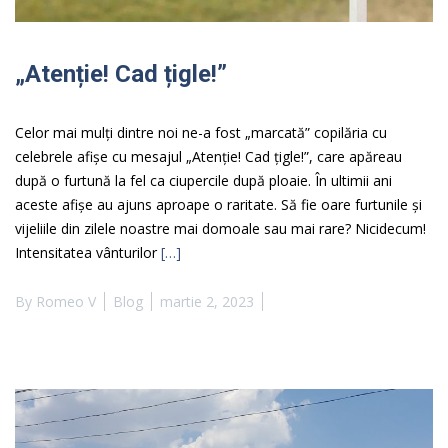
„Atenție! Cad țigle!”
Celor mai mulți dintre noi ne-a fost „marcată” copilăria cu
celebrele afișe cu mesajul „Atenție! Cad țigle!”, care apăreau
după o furtună la fel ca ciupercile după ploaie. În ultimii ani
aceste afișe au ajuns aproape o raritate. Să fie oare furtunile și
vijeliile din zilele noastre mai domoale sau mai rare? Nicidecum!
Intensitatea vânturilor
[…]
By
Romeo V
Blog
martie 2, 2023