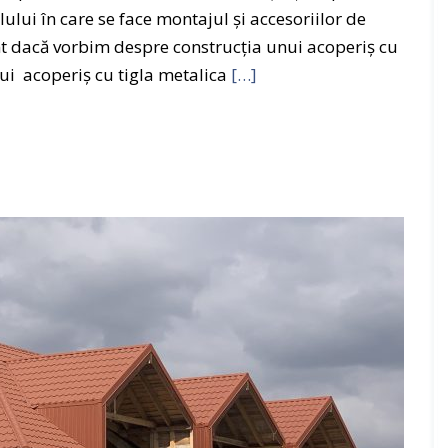
i
o
lului în care se face montajul şi accesoriilor de
i
n
ent dacă vorbim despre construcţia unui acoperiş cu
d
ui acoperiş cu tigla metalica
[…]
S
e
e
n
r
s
v
i
c
i
i
d
e
r
e
n
o
v
a
r