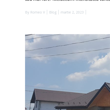
By
Romeo V
Blog
martie 2, 2023