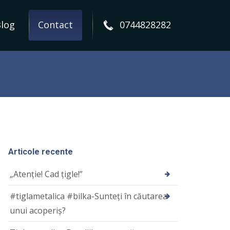
log
Contact
0744828282
Articole recente
„Atenție! Cad țigle!”
#tiglametalica #bilka-Sunteți în căutarea
unui acoperiș?