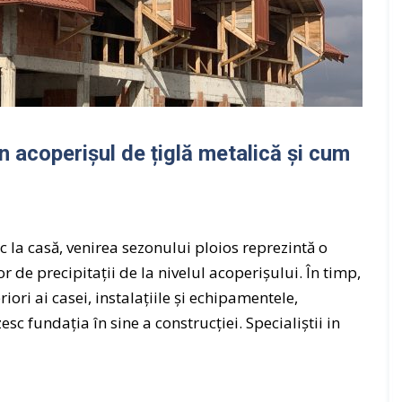
e
s
i
s
t
e
m
rin acoperișul de țiglă metalică și cum
c
o
m
p
l
 la casă, venirea sezonului ploios reprezintă o
e
lor de precipitații de la nivelul acoperișului. În timp,
t
riori ai casei, instalațiile și echipamentele,
a
c fundația în sine a construcției. Specialiștii in
c
o
p
e