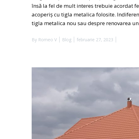
însă la fel de mult interes trebuie acordat fe
acoperiş cu tigla metalica folosite. Indifer
tigla metalica nou sau despre renovarea un
By
Romeo V
Blog
februarie 27, 2023