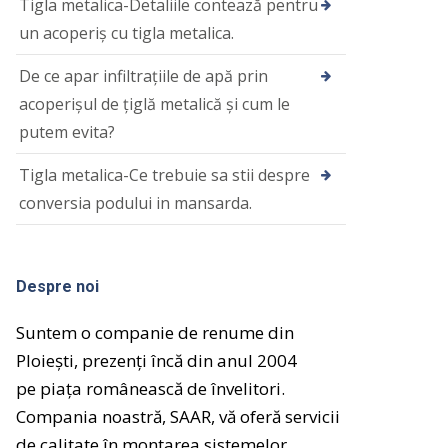
Tigla metalica-Detaliile contează pentru
un acoperiş cu tigla metalica.
De ce apar infiltrațiile de apă prin
acoperișul de țiglă metalică și cum le
putem evita?
Tigla metalica-Ce trebuie sa stii despre
conversia podului in mansarda.
Despre noi
Suntem o companie de renume din
Ploiești, prezenți încă din anul 2004
pe
piața
românească de
învelitori.
Compania noastră
, SAAR,
vă
oferă
servicii
de calitate
în
montarea sistemelor