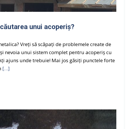
m
m
e
e
t
d
a
e
 căutarea unui acoperiș?
l
j
i
g
c
h
metalica? Vreți să scăpați de problemele create de
a
e
 și nevoia unui sistem complet pentru acoperiș cu
a
S
ți ajuns unde trebuie! Mai jos găsiți punctele forte
b
e
u
Un
[…]
r
r
v
i
i
ș
c
i
i
b
i
u
d
r
e
l
i
a