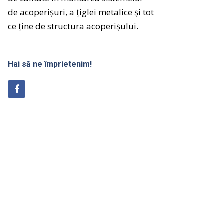
de
acoperișuri
, a
țiglei
metalice
și
tot
ce
ține
de
structura
acoperișului
.
Hai să ne împrietenim!