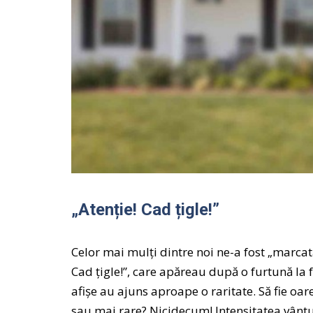
„Atenție! Cad țigle!”
Celor mai mulți dintre noi ne-a fost „marcată
Cad țigle!”, care apăreau după o furtună la f
afișe au ajuns aproape o raritate. Să fie oare
sau mai rare? Nicidecum! Intensitatea vânt