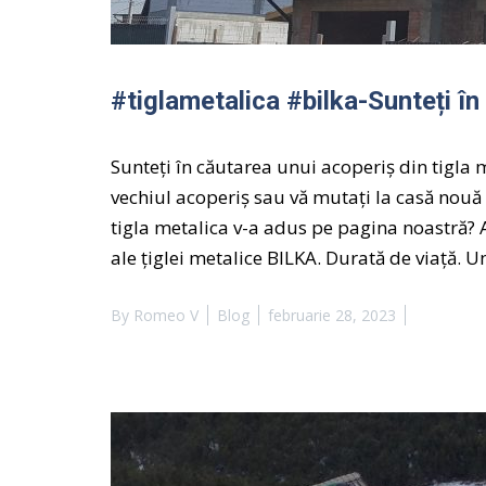
#tiglametalica #bilka-Sunteți în
Sunteți în căutarea unui acoperiș din tigla 
vechiul acoperiș sau vă mutați la casă nouă
tigla metalica v-a adus pe pagina noastră? A
ale țiglei metalice BILKA. Durată de viață. 
By
Romeo V
Blog
februarie 28, 2023