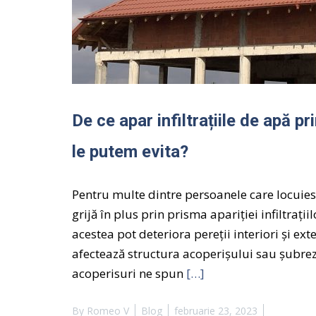
De ce apar infiltrațiile de apă p
le putem evita?
Pentru multe dintre persoanele care locuiesc
grijă în plus prin prisma apariției infiltrații
acestea pot deteriora pereții interiori și exte
afectează structura acoperișului sau șubrezes
acoperisuri ne spun
[…]
By
Romeo V
Blog
februarie 23, 2023