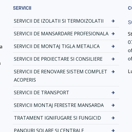
r
N
SERVICII
C
v
o
i
v
SERVICII DE IZOLATII SI TERMOIZOLATII
S
c
a
i
t
SERVICII DE MANSARDARE PROFESIONALA
S
i
i
0
d
k
ea
SERVICII DE MONTAJ TIGLA METALICA
o
e
d
o
m
r
SERVICII DE PROIECTARE SI CONSILIERE
a
o
e
L
SERVICII DE RENOVARE SISTEM COMPLET
n
n
t
a
ACOPERIS
a
j
j
–
SERVICII DE TRANSPORT
t
S
SERVICII MONTAJ FERESTRE MANSARDA
i
i
g
s
TRATAMENT IGNIFUGARE SI FUNGICID
l
t
a
e
PANOURI SOLARE ȘI CENTRALE