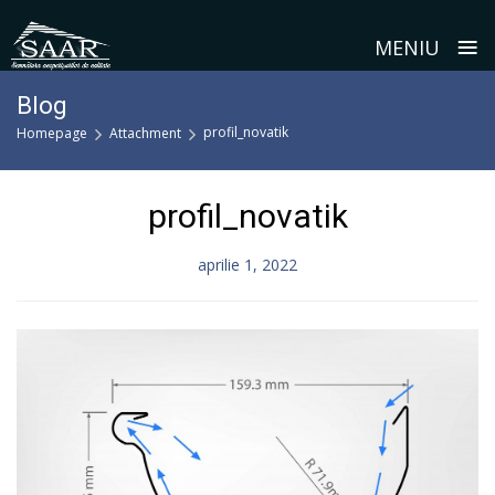
≡
MENIU
Skip
Blog
to
profil_novatik
Homepage
Attachment
content
profil_novatik
aprilie 1, 2022