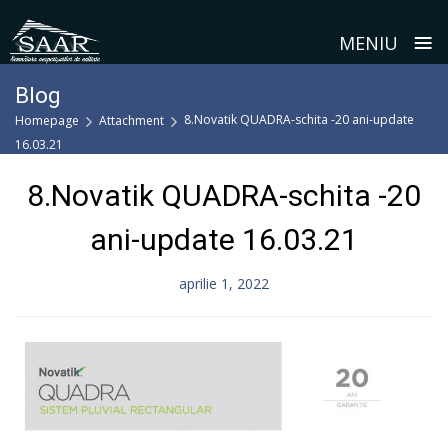
≡
MENIU
Skip
Blog
to
8.Novatik QUADRA-schita -20 ani-update
Homepage
Attachment
content
16.03.21
8.Novatik QUADRA-schita -20
ani-update 16.03.21
aprilie 1, 2022