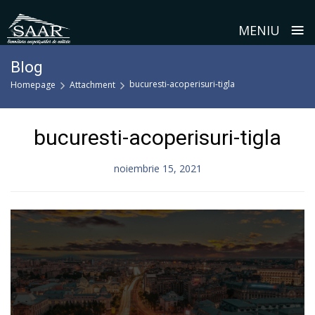
≡
MENIU
Skip
Blog
to
bucuresti-acoperisuri-tigla
Homepage
Attachment
content
bucuresti-acoperisuri-tigla
noiembrie 15, 2021