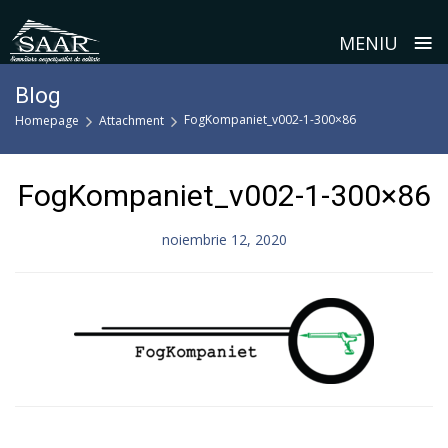
≡
MENIU
Skip
Blog
to
FogKompaniet_v002-1-300×86
Homepage
Attachment
content
FogKompaniet_v002-1-300×86
noiembrie 12, 2020