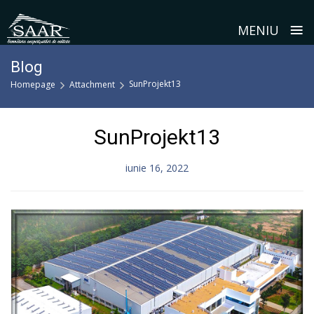
≡
MENIU
Skip
Blog
to
SunProjekt13
Homepage
Attachment
content
SunProjekt13
iunie 16, 2022