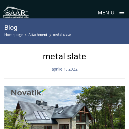
≡
MENIU
Skip
Blog
to
metal slate
Homepage
Attachment
content
metal slate
aprilie 1, 2022