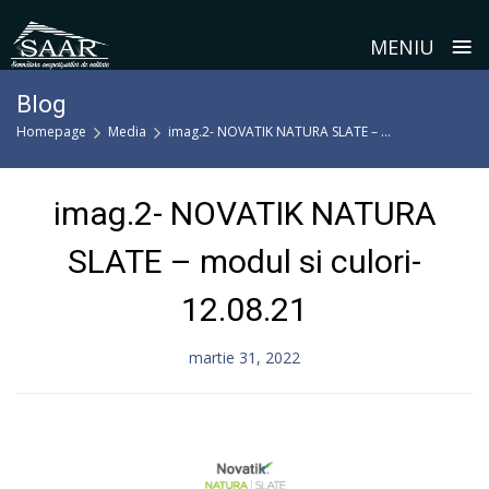
≡
MENIU
Skip
Blog
to
Homepage
Media
imag.2- NOVATIK NATURA SLATE – ...
content
imag.2- NOVATIK NATURA
SLATE – modul si culori-
12.08.21
martie 31, 2022