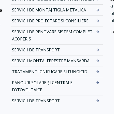
r
N
0
v
o
ea
SERVICII DE MONTAJ TIGLA METALICA
o
i
v
o
SERVICII DE PROIECTARE SI CONSILIERE
c
a
a
i
t
L
SERVICII DE RENOVARE SISTEM COMPLET
i
i
d
k
ACOPERIS
e
d
SERVICII DE TRANSPORT
m
r
o
e
SERVICII MONTAJ FERESTRE MANSARDA
n
n
t
a
TRATAMENT IGNIFUGARE SI FUNGICID
a
j
j
–
PANOURI SOLARE ȘI CENTRALE
t
S
FOTOVOLTAICE
i
i
g
s
SERVICII DE TRANSPORT
l
t
a
e