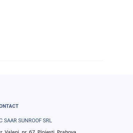
ONTACT
C SAAR SUNROOF SRL
tr. Valeni, nr. 67, Ploiesti, Prahova