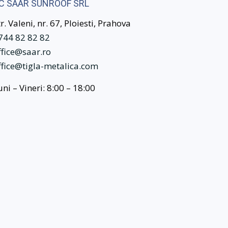
C SAAR SUNROOF SRL
tr. Valeni, nr. 67, Ploiesti, Prahova
744 82 82 82
ffice@saar.ro
ffice@tigla-metalica.com
uni – Vineri: 8:00 – 18:00