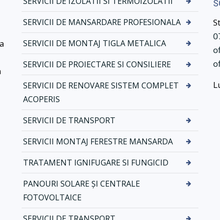
SERVICII DE IZOLATII SI TERMOIZOLATII
S
r
N
v
o
SERVICII DE MANSARDARE PROFESIONALA
S
i
v
0
c
a
ea
SERVICII DE MONTAJ TIGLA METALICA
o
i
t
i
i
o
SERVICII DE PROIECTARE SI CONSILIERE
a
d
k
L
SERVICII DE RENOVARE SISTEM COMPLET
e
d
m
r
ACOPERIS
o
e
n
n
SERVICII DE TRANSPORT
t
a
SERVICII MONTAJ FERESTRE MANSARDA
a
j
j
–
TRATAMENT IGNIFUGARE SI FUNGICID
t
S
i
i
PANOURI SOLARE ȘI CENTRALE
g
s
FOTOVOLTAICE
l
t
a
e
SERVICII DE TRANSPORT