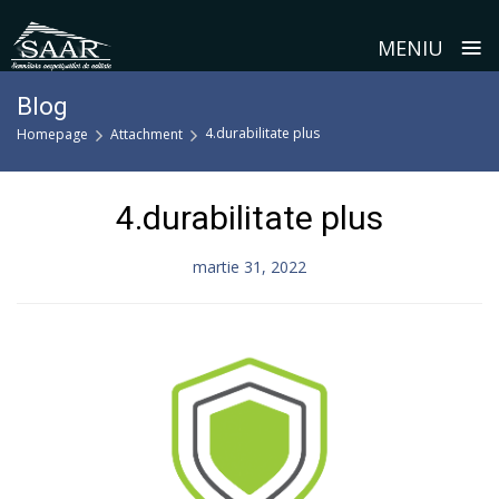
≡
MENIU
Skip
Blog
to
4.durabilitate plus
Homepage
Attachment
content
4.durabilitate plus
martie 31, 2022