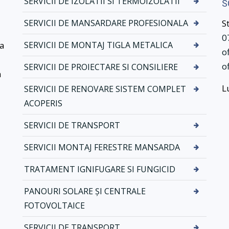
SERVICII DE IZOLATII SI TERMOIZOLATII
S
r
N
v
o
SERVICII DE MANSARDARE PROFESIONALA
S
i
v
0
c
a
ea
SERVICII DE MONTAJ TIGLA METALICA
o
i
t
i
i
o
SERVICII DE PROIECTARE SI CONSILIERE
a
d
k
L
SERVICII DE RENOVARE SISTEM COMPLET
e
d
m
r
ACOPERIS
o
e
n
n
SERVICII DE TRANSPORT
t
a
SERVICII MONTAJ FERESTRE MANSARDA
a
j
j
–
TRATAMENT IGNIFUGARE SI FUNGICID
t
S
i
i
PANOURI SOLARE ȘI CENTRALE
g
s
FOTOVOLTAICE
l
t
a
e
SERVICII DE TRANSPORT