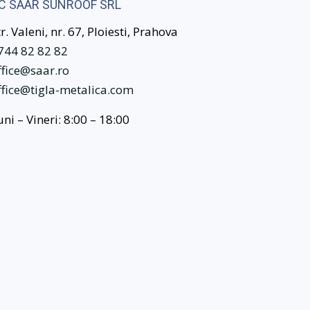
C SAAR SUNROOF SRL
tr. Valeni, nr. 67, Ploiesti, Prahova
744 82 82 82
ffice@saar.ro
ffice@tigla-metalica.com
uni – Vineri: 8:00 – 18:00