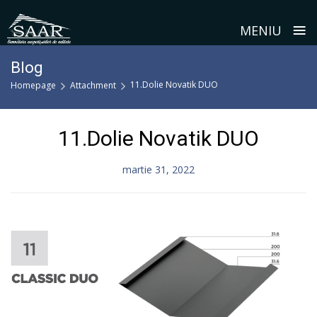
≡
MENIU
Skip
Blog
to
11.Dolie Novatik DUO
Homepage
Attachment
content
11.Dolie Novatik DUO
martie 31, 2022