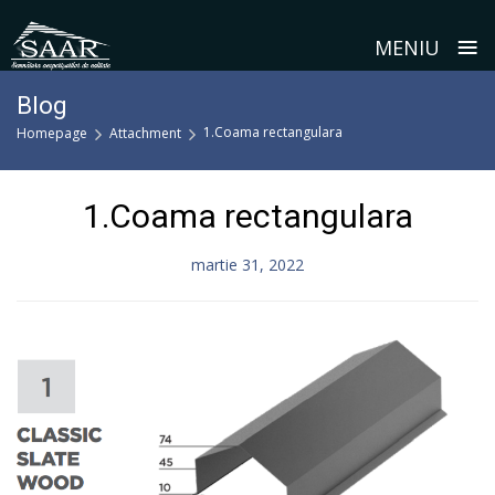
≡
MENIU
Skip
Blog
to
1.Coama rectangulara
Homepage
Attachment
content
1.Coama rectangulara
martie 31, 2022