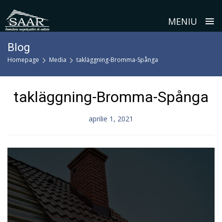
≡
MENIU
Skip
Blog
to
Homepage
Media
takläggning-Bromma-Spånga
content
takläggning-Bromma-Spånga
aprilie 1, 2021