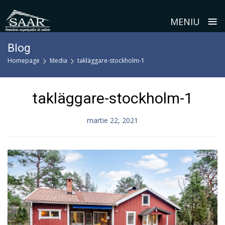
≡
MENIU
Skip
Blog
to
Homepage
Media
takläggare-stockholm-1
content
takläggare-stockholm-1
martie 22, 2021