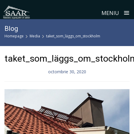
≡
MENIU
Skip
Blog
to
Homepage
Media
taket_som_läggs_om_stockholm
content
taket_som_läggs_om_stockhol
octombrie 30, 2020