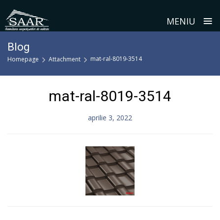
≡
MENIU
Skip
Blog
to
mat-ral-8019-3514
Homepage
Attachment
content
mat-ral-8019-3514
aprilie 3, 2022