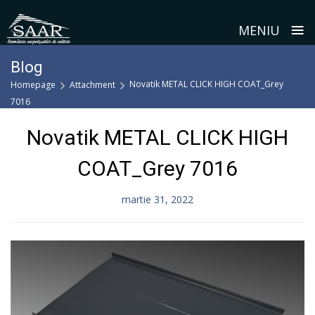
≡
MENIU
Skip
Blog
to
Novatik METAL CLICK HIGH COAT_Grey
Homepage
Attachment
content
7016
Novatik METAL CLICK HIGH
COAT_Grey 7016
martie 31, 2022