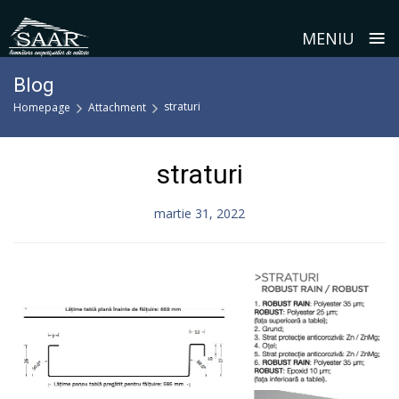
≡
MENIU
Skip
Blog
to
straturi
Homepage
Attachment
content
straturi
martie 31, 2022