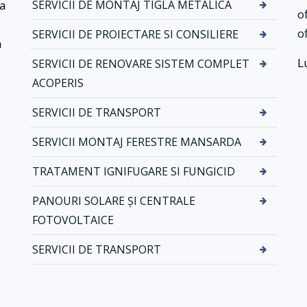
ea
SERVICII DE MONTAJ TIGLA METALICA
r
N
o
v
o
o
SERVICII DE PROIECTARE SI CONSILIERE
i
v
a
c
a
L
SERVICII DE RENOVARE SISTEM COMPLET
i
t
ACOPERIS
i
i
d
k
SERVICII DE TRANSPORT
e
d
m
r
SERVICII MONTAJ FERESTRE MANSARDA
o
e
n
n
TRATAMENT IGNIFUGARE SI FUNGICID
t
a
a
j
PANOURI SOLARE ȘI CENTRALE
j
–
FOTOVOLTAICE
t
S
i
i
SERVICII DE TRANSPORT
g
s
l
t
a
e