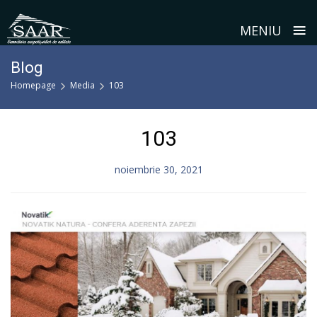
≡
MENIU
Skip
Blog
to
Homepage
Media
103
content
103
noiembrie 30, 2021